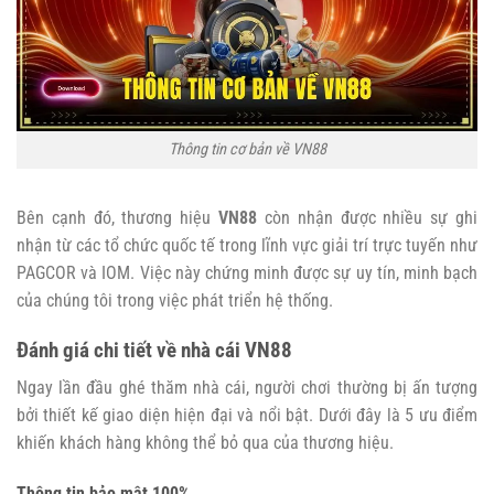
Thông tin cơ bản về VN88
Bên cạnh đó, thương hiệu
VN88
còn nhận được nhiều sự ghi
nhận từ các tổ chức quốc tế trong lĩnh vực giải trí trực tuyến như
PAGCOR và IOM. Việc này chứng minh được sự uy tín, minh bạch
của chúng tôi trong việc phát triển hệ thống.
Đánh giá chi tiết về nhà cái VN88
Ngay lần đầu ghé thăm nhà cái, người chơi thường bị ấn tượng
bởi thiết kế giao diện hiện đại và nổi bật. Dưới đây là 5 ưu điểm
khiến khách hàng không thể bỏ qua của thương hiệu.
Thông tin bảo mật 100%