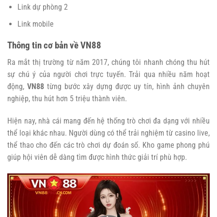
Link dự phòng 2
Link mobile
Thông tin cơ bản về VN88
Ra mắt thị trường từ năm 2017, chúng tôi nhanh chóng thu hút
sự chú ý của người chơi trực tuyến. Trải qua nhiều năm hoạt
động,
VN88
từng bước xây dựng được uy tín, hình ảnh chuyên
nghiệp, thu hút hơn 5 triệu thành viên.
Hiện nay, nhà cái mang đến hệ thống trò chơi đa dạng với nhiều
thể loại khác nhau. Người dùng có thể trải nghiệm từ casino live,
thể thao cho đến các trò chơi dự đoán số. Kho game phong phú
giúp hội viên dễ dàng tìm được hình thức giải trí phù hợp.