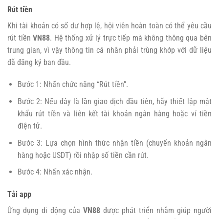
Rút tiền
Khi tài khoản có số dư hợp lệ, hội viên hoàn toàn có thể yêu cầu
rút tiền
VN88
. Hệ thống xử lý trực tiếp mà không thông qua bên
trung gian, vì vậy thông tin cá nhân phải trùng khớp với dữ liệu
đã đăng ký ban đầu.
Bước 1: Nhấn chức năng “Rút tiền”.
Bước 2: Nếu đây là lần giao dịch đầu tiên, hãy thiết lập mật
khẩu rút tiền và liên kết tài khoản ngân hàng hoặc ví tiền
điện tử.
Bước 3: Lựa chọn hình thức nhận tiền (chuyển khoản ngân
hàng hoặc USDT) rồi nhập số tiền cần rút.
Bước 4: Nhấn xác nhận.
Tải app
Ứng dụng di động của
VN88
được phát triển nhằm giúp người