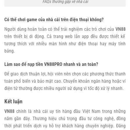
FAQs thường gặp về nhà cái
Có thể chơi game của nhà cái trên điện thoại không?
Người dùng hoàn toàn có thể trải nghiệm các trò chơi của
VN88
trên thiết bị di động. Cả trang web lẫn app đều được thiết kế
tương thích với nhiều màn hình như điện thoại hay máy tính
bảng.
Làm sao để nạp tiền VN88PRO nhanh và an toàn?
Để giao dịch thuận lợi, hội viên nên chọn các phương thức thanh
toán phổ biến và bảo mật cao. Chuyển khoản ngân hàng hoặc ví
điện tử thường được nhiều người sử dụng vì tốc độ xử lý nhanh.
Kết luận
VN88
chính là nhà cái uy tín hàng đầu Việt Nam trong những
năm gần đây. Thương hiệu chú trọng đầu tư công nghệ, đồng
thời phát triển dịch vụ hỗ trợ khách hàng chuyên nghiệp. Đăng