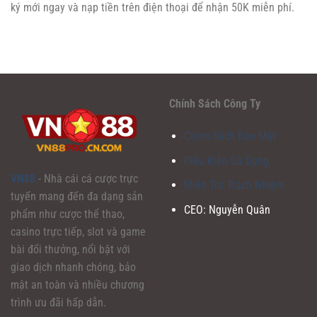
ký mới ngay và nạp tiền trên điện thoại để nhận 50K miễn phí.
Chính Sách Công Ty
Chính Sách Bảo Mật
Điều Kiện Sử Dụng
VN88
- Nhà cái cá cược trực
Miễn Trừ Trách Nhiệm
tuyến mang đến đa dạng sản
CEO: Nguyễn Quân
phẩm như cược thể thao,
casino trực tiếp, slot và game
bài đổi thưởng, nổi bật với
giao dịch nhanh chóng, bảo
mật an toàn và nhiều chương
trình ưu đãi hấp dẫn.