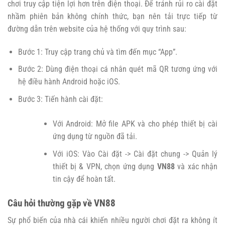
chơi truy cập tiện lợi hơn trên điện thoại. Để tránh rủi ro cài đặt
nhầm phiên bản không chính thức, bạn nên tải trực tiếp từ
đường dẫn trên website của hệ thống với quy trình sau:
Bước 1: Truy cập trang chủ và tìm đến mục “App”.
Bước 2: Dùng điện thoại cá nhân quét mã QR tương ứng với
hệ điều hành Android hoặc iOS.
Bước 3: Tiến hành cài đặt:
Với Android: Mở file APK và cho phép thiết bị cài
ứng dụng từ nguồn đã tải.
Với iOS: Vào Cài đặt -> Cài đặt chung -> Quản lý
thiết bị & VPN, chọn ứng dụng
VN88
và xác nhận
tin cậy để hoàn tất.
Câu hỏi thường gặp về VN88
Sự phổ biến của nhà cái khiến nhiều người chơi đặt ra không ít