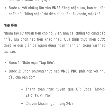
Bước 4: Với những lần vào
VN88 đăng nhập
sau, bạn chỉ cần
nhấn nút “Đăng nhập” rồi điền đúng tên tài khoản, mật khẩu.
Nạp tiền
Nhằm tạo sự thuận tiện cho hội viên, nhà cái chúng tôi cung cấp
nhiều lựa chọn nạp tiền khác nhau. Quá trình thực hiện được
thiết kế đơn giản để người dùng hoàn thành chỉ trong vài thao
tác sau:
Bước 1: Nhấn mục “Nạp tiền”.
Bước 2: Chọn phương thức nạp
VN88 PRO
phù hợp với nhu
cầu của bạn gồm:
Thanh toán trực tuyến qua QR Code, MoMo,
ZaloPay, VT Pay
Chuyển khoản ngân hàng 24/7