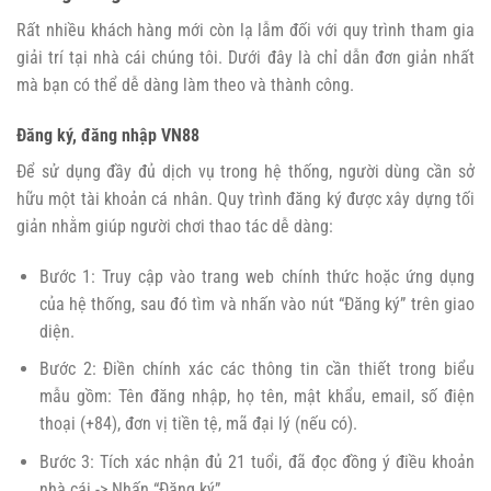
Rất nhiều khách hàng mới còn lạ lẫm đối với quy trình tham gia
giải trí tại nhà cái chúng tôi. Dưới đây là chỉ dẫn đơn giản nhất
mà bạn có thể dễ dàng làm theo và thành công.
Đăng ký, đăng nhập VN88
Để sử dụng đầy đủ dịch vụ trong hệ thống, người dùng cần sở
hữu một tài khoản cá nhân. Quy trình đăng ký được xây dựng tối
giản nhằm giúp người chơi thao tác dễ dàng:
Bước 1: Truy cập vào trang web chính thức hoặc ứng dụng
của hệ thống, sau đó tìm và nhấn vào nút “Đăng ký” trên giao
diện.
Bước 2: Điền chính xác các thông tin cần thiết trong biểu
mẫu gồm: Tên đăng nhập, họ tên, mật khẩu, email, số điện
thoại (+84), đơn vị tiền tệ, mã đại lý (nếu có).
Bước 3: Tích xác nhận đủ 21 tuổi, đã đọc đồng ý điều khoản
nhà cái -> Nhấn “Đăng ký”.