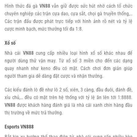
Hình thức đá gà
VN88
vẫn giữ được sức hút nhờ cách tổ chức
chuyên nghiệp các trận cựa dao, cựa sắt, chọi gà truyền thống,…
Các trận đấu được phát trực tiếp với hình ảnh rõ nét và tỷ lệ
cược minh bạch, mức thưởng tối đa 1:8.
Xổ số
Nhà cái
VN88
cung cấp nhiều loại hình xổ số khác nhau để
người dùng thử vận may. Từ xổ số 3 miền cho đến các dạng
quay nhanh như keno đều có mặt. Cách chơi đơn giản giúp
người tham gia dễ dàng đặt cược và nhận thưởng.
Các kiểu đánh lô đề như lô 2 số, xiên, 3 càng, đầu đuôi, đánh đề,
xỉu chủ,… đều có mặt trên hệ thống với tỷ lệ ăn lên tới 1:8888.
VN88
được khách hàng đánh giá là nhà cái xanh chín hàng đầu
thị trường về mức trả thưởng.
Esports VN888
Bắt kịp xu hướng thể thao điện tử, nhà cái cung cấp nhiều kèo