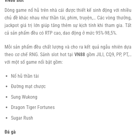
VN88 slot
Dòng game nổ hũ trên nhà cái được thiết kế sinh động với nhiều
chủ đề khác nhau như thần tài, phim, truyện,… Các vòng thưởng,
jackpot giá trị lớn giúp tăng thêm sự kịch tính khi tham gia. Tất
cả sản phẩm đều có RTP cao, dao động ở mức 95%-98,5%.
Mỗi sản phẩm đều chất lượng và cho ra kết quả ngẫu nhiên dựa
theo cơ chế RNG. Sảnh slot hot tại
VN88
gồm JILI, CQ9, PP, PT,…
với một số game nổi bật gồm:
Nổ hũ thần tài
Đường mạt chược
Sung Wukong
Dragon Tiger Fortunes
Sugar Rush
Đá gà