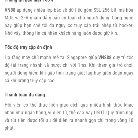
VN88
áp dụng nhiều lớp bảo vệ dữ liệu gồm SSL 256 bit, mã hóa
MD5 và 2FA nhằm đảm bảo an toàn cho người dùng. Công nghệ
này giúp hạn chế tối đa nguy cơ truy cập trái phép từ hacker.
Nhờ vậy, thông tin cá nhân khách hàng luôn được giữ kín.
Tốc độ truy cập ổn định
Hạ tầng máy chủ mạnh mẽ tại Singapore giúp
VN888
duy trì tốc
độ tải trang nhanh và mượt chỉ với 1ms. Khi tham gia trò chơi,
người dùng hiếm khi gặp tình trạng giật lag hay gián đoạn ngay
cả khi lượng truy cập cao.
Thanh toán đa dạng
Hội viên có thể thực hiện giao dịch qua nhiều hình thức khác
nhau như ngân hàng, ví điện tử, thẻ cào hay USDT. Quy trình nạp
và rút tiền được tối ưu để diễn ra nhanh gọn chỉ trong vòng 10
phút.