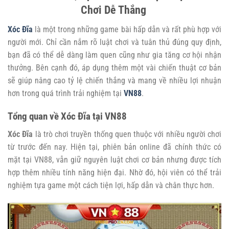
Chơi Dễ Thắng
Xóc Đĩa
là một trong những game bài hấp dẫn và rất phù hợp với
người mới. Chỉ cần nắm rõ luật chơi và tuân thủ đúng quy định,
bạn đã có thể dễ dàng làm quen cũng như gia tăng cơ hội nhận
thưởng. Bên cạnh đó, áp dụng thêm một vài chiến thuật cơ bản
sẽ giúp nâng cao tỷ lệ chiến thắng và mang về nhiều lợi nhuận
hơn trong quá trình trải nghiệm tại
VN88
.
Tổng quan về Xóc Đĩa tại VN88
Xóc Đĩa
là trò chơi truyền thống quen thuộc với nhiều người chơi
từ trước đến nay. Hiện tại, phiên bản online đã chính thức có
mặt tại VN88, vẫn giữ nguyên luật chơi cơ bản nhưng được tích
hợp thêm nhiều tính năng hiện đại. Nhờ đó, hội viên có thể trải
nghiệm tựa game một cách tiện lợi, hấp dẫn và chân thực hơn.