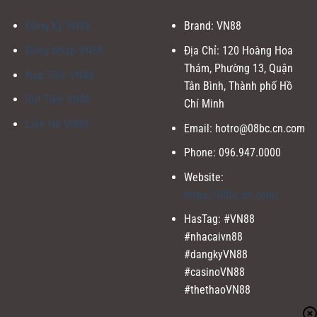
Đăng Ký VN88
Brand: VN88
Đăng Nhập VN88
Địa Chỉ: 120 Hoàng Hoa
Thám, Phường 13, Quận
Nạp Tiền VN88
Tân Bình, Thành phố Hồ
Rút Tiền VN88
Chí Minh
Liên Hệ VN88
Email:
hotro@08bc.cn.com
Phone: 096.947.0000
Website:
https://08bc.cn.com/
HasTag: #VN88
#nhacaivn88
#dangkyVN88
#casinoVN88
#thethaoVN88