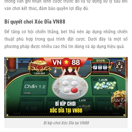
thống vẫn ghi nhận lệnh cược trước đó và tự động xử lý sau khi
ván chơi kết thúc, đảm bảo quyền lợi đầy đủ.
Bí quyết chơi Xóc Đĩa VN88
Để tăng cơ hội chiến thắng, bet thủ nên áp dụng những chiến
thuật phù hợp trong quá trình đặt cược. Dưới đây là một số
phương pháp được nhiều cao thủ tin dùng và áp dụng hiệu quả.
Bí kíp chơi Xóc Dĩa tại VN88