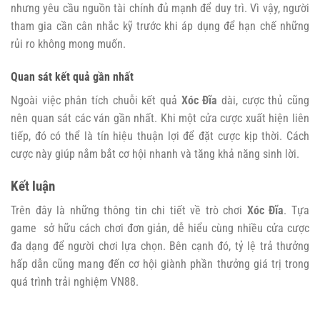
nhưng yêu cầu nguồn tài chính đủ mạnh để duy trì. Vì vậy, người
tham gia cần cân nhắc kỹ trước khi áp dụng để hạn chế những
rủi ro không mong muốn.
Quan sát kết quả gần nhất
Ngoài việc phân tích chuỗi kết quả
Xóc Đĩa
dài, cược thủ cũng
nên quan sát các ván gần nhất. Khi một cửa cược xuất hiện liên
tiếp, đó có thể là tín hiệu thuận lợi để đặt cược kịp thời. Cách
cược này giúp nắm bắt cơ hội nhanh và tăng khả năng sinh lời.
Kết luận
Trên đây là những thông tin chi tiết về trò chơi
Xóc Đĩa
. Tựa
game sở hữu cách chơi đơn giản, dễ hiểu cùng nhiều cửa cược
đa dạng để người chơi lựa chọn. Bên cạnh đó, tỷ lệ trả thưởng
hấp dẫn cũng mang đến cơ hội giành phần thưởng giá trị trong
quá trình trải nghiệm VN88.