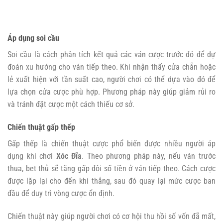
Áp dụng soi cầu
Soi cầu là cách phân tích kết quả các ván cược trước đó để dự
đoán xu hướng cho ván tiếp theo. Khi nhận thấy cửa chẵn hoặc
lẻ xuất hiện với tần suất cao, người chơi có thể dựa vào đó để
lựa chọn cửa cược phù hợp. Phương pháp này giúp giảm rủi ro
và tránh đặt cược một cách thiếu cơ sở.
Chiến thuật gấp thếp
Gấp thếp là chiến thuật cược phổ biến được nhiều người áp
dụng khi chơi
Xóc Đĩa
. Theo phương pháp này, nếu ván trước
thua, bet thủ sẽ tăng gấp đôi số tiền ở ván tiếp theo. Cách cược
được lặp lại cho đến khi thắng, sau đó quay lại mức cược ban
đầu để duy trì vòng cược ổn định.
Chiến thuật này giúp người chơi có cơ hội thu hồi số vốn đã mất,