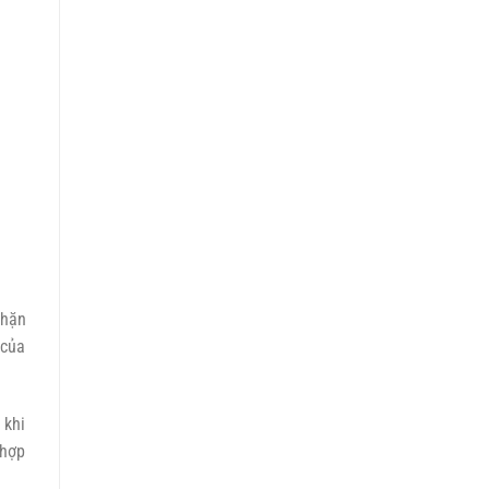
chặn
 của
 khi
 hợp