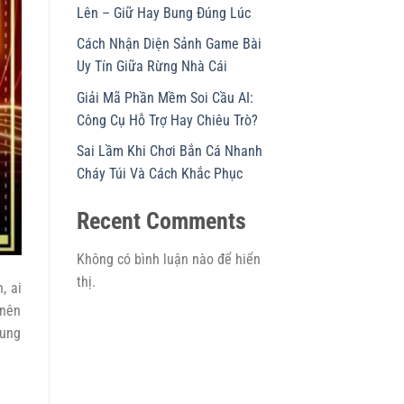
Lên – Giữ Hay Bung Đúng Lúc
Cách Nhận Diện Sảnh Game Bài
Uy Tín Giữa Rừng Nhà Cái
Giải Mã Phần Mềm Soi Cầu AI:
Công Cụ Hỗ Trợ Hay Chiêu Trò?
Sai Lầm Khi Chơi Bắn Cá Nhanh
Cháy Túi Và Cách Khắc Phục
Recent Comments
Không có bình luận nào để hiển
thị.
, ai
 nên
tung