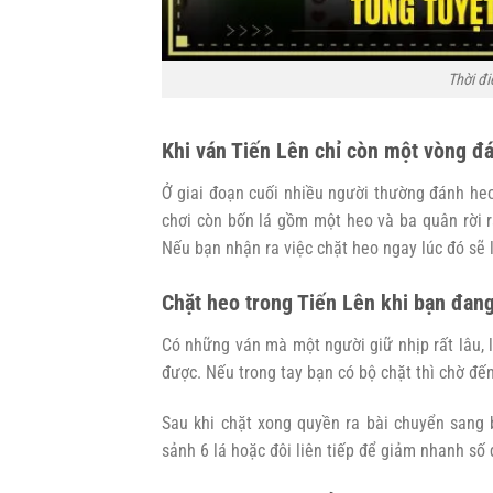
Thời đi
Khi ván Tiến Lên chỉ còn một vòng đ
Ở giai đoạn cuối nhiều người thường đánh heo 
chơi còn bốn lá gồm một heo và ba quân rời r
Nếu bạn nhận ra việc chặt heo ngay lúc đó sẽ 
Chặt heo trong Tiến Lên khi bạn đang 
Có những ván mà một người giữ nhịp rất lâu, 
được. Nếu trong tay bạn có bộ chặt thì chờ đế
Sau khi chặt xong quyền ra bài chuyển sang 
sảnh 6 lá hoặc đôi liên tiếp để giảm nhanh số 