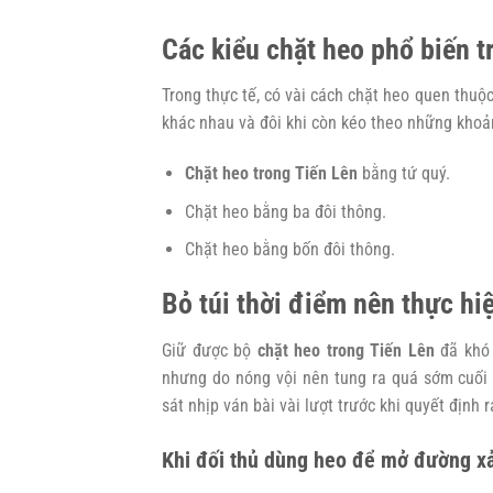
Các kiểu chặt heo phổ biến t
Trong thực tế, có vài cách chặt heo quen thu
khác nhau và đôi khi còn kéo theo những khoản
Chặt
heo trong Tiến Lên
bằng tứ quý.
Chặt heo bằng ba đôi thông.
Chặt heo bằng bốn đôi thông.
Bỏ túi thời điểm nên thực hi
Giữ được bộ
chặt heo trong Tiến Lên
đã khó 
nhưng do nóng vội nên tung ra quá sớm cuối c
sát nhịp ván bài vài lượt trước khi quyết định 
Khi đối thủ dùng heo để mở đường xả