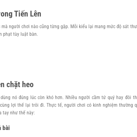
rong Tiến Lên
ộc mà người chơi nào cũng từng gặp. Mỗi kiểu lại mang mức độ sát th
 phạt tùy luật bàn.
ện chặt heo
dùng nó đúng lúc còn khó hơn. Nhiều người cầm tứ quý hay đôi t
ùng lợi thế lại trôi đi. Thực tế, người chơi có kinh nghiệm thường 
ra tay như thế này:
 bài