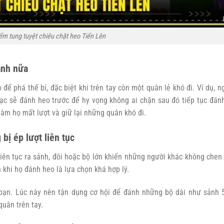
ểm tung tuyệt chiêu chặt heo Tiến Lên
ánh nữa
để phá thế bí, đặc biệt khi trên tay còn một quân lẻ khó đi. Ví dụ, n
ạc sẽ đánh heo trước để hy vọng không ai chặn sau đó tiếp tục đánh
làm họ mất lượt và giữ lại những quân khó đi.
bị ép lượt liên tục
liên tục ra sảnh, đôi hoặc bộ lớn khiến những người khác không chen
n khi họ đánh heo là lựa chọn khá hợp lý.
bạn. Lúc này nên tận dụng cơ hội để đánh những bộ dài như sảnh 5
quân trên tay.