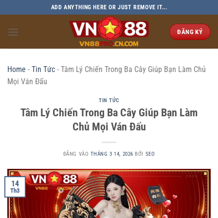
Bỏ
ADD ANYTHING HERE OR JUST REMOVE IT...
qua
nội
ĐĂNG KÝ
dung
Home
-
Tin Tức
-
Tâm Lý Chiến Trong Ba Cây Giúp Bạn Làm Chủ
Mọi Ván Đấu
TIN TỨC
Tâm Lý Chiến Trong Ba Cây Giúp Bạn Làm
Chủ Mọi Ván Đấu
ĐĂNG VÀO
THÁNG 3 14, 2026
BỞI
SEO
14
Th3