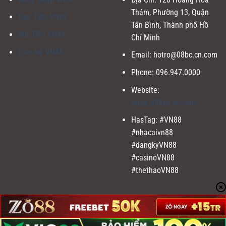
Thám, Phường 13, Quận
Nạp Tiền VN88
Tân Bình, Thành phố Hồ
Rút Tiền VN88
Chí Minh
Liên Hệ VN88
Email:
hotro@08bc.cn.com
Phone: 096.947.0000
Website:
https://08bc.cn.com/
HasTag: #VN88
#nhacaivn88
#dangkyVN88
#casinoVN88
#thethaoVN88