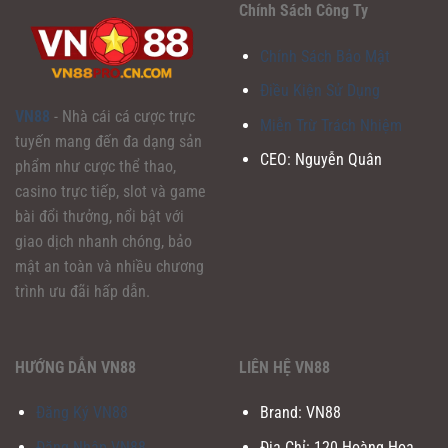
Chính Sách Công Ty
Chính Sách Bảo Mật
Điều Kiện Sử Dụng
VN88
- Nhà cái cá cược trực
Miễn Trừ Trách Nhiệm
tuyến mang đến đa dạng sản
CEO: Nguyễn Quân
phẩm như cược thể thao,
casino trực tiếp, slot và game
bài đổi thưởng, nổi bật với
giao dịch nhanh chóng, bảo
mật an toàn và nhiều chương
trình ưu đãi hấp dẫn.
HƯỚNG DẪN VN88
LIÊN HỆ VN88
Đăng Ký VN88
Brand: VN88
Đăng Nhập VN88
Địa Chỉ: 120 Hoàng Hoa