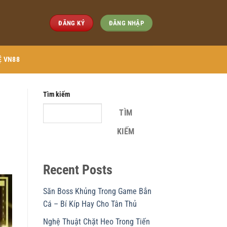
ĐĂNG KÝ
ĐĂNG NHẬP
Ệ VN88
Tìm kiếm
TÌM
KIẾM
Recent Posts
Săn Boss Khủng Trong Game Bắn
Cá – Bí Kíp Hay Cho Tân Thủ
Nghệ Thuật Chặt Heo Trong Tiến