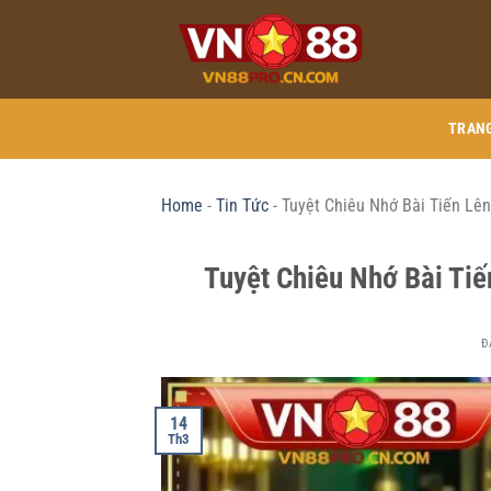
Bỏ
qua
nội
dung
TRAN
Home
-
Tin Tức
-
Tuyệt Chiêu Nhớ Bài Tiến L
Tuyệt Chiêu Nhớ Bài Ti
Đ
14
Th3