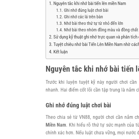
Nguyên tắc khi nhớ bài tiến lên miền Nam
Ghi nhớ đúng luật chơi bài
Ghi nhớ các lá trên bàn
Nhớ bài theo thứ tự từ nhỏ đến lớn
Nhớ bài theo nhóm đồng màu và đồng chất
Sử dụng kỹ thuật ghi nhớ trực quan và phân tích
Tuyệt chiêu nhớ bài Tiến Lên Miền Nam nhờ cách
Kết luận
Nguyên tắc khi nhớ bài tiến
Trước khi luyện tuyệt kỹ này người chơi cần 
nhanh. Hai điểm cốt lõi cần tập trung là nắm c
Ghi nhớ đúng luật chơi bài
Theo chia sẻ từ VN88, người chơi cần nắm ch
Miền Nam
. Khi hiểu rõ thứ tự sức mạnh của t
chính xác hơn. Nếu luật chưa vững, mọi nước đ