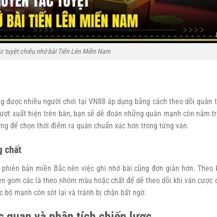
c tuyệt chiêu nhớ bài Tiến Lên Miền Nam
g được nhiều người chơi tại VN88 áp dụng bằng cách theo dõi quân 
n lượt xuất hiện trên bàn, bạn sẽ dễ đoán những quân mạnh còn nằm t
ừng để chọn thời điểm ra quân chuẩn xác hơn trong từng ván.
 chất
 phiên bản miền Bắc nên việc ghi nhớ bài cũng đơn giản hơn. Theo 
ên gom các lá theo nhóm màu hoặc chất để dễ theo dõi khi ván cược 
c bộ mạnh còn sót lại và tránh bị chặn bất ngờ.
c quan và phân tích chiến lược