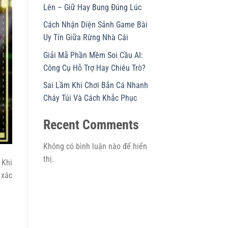
Lên – Giữ Hay Bung Đúng Lúc
Cách Nhận Diện Sảnh Game Bài
Uy Tín Giữa Rừng Nhà Cái
Giải Mã Phần Mềm Soi Cầu AI:
Công Cụ Hỗ Trợ Hay Chiêu Trò?
Sai Lầm Khi Chơi Bắn Cá Nhanh
Cháy Túi Và Cách Khắc Phục
Recent Comments
Không có bình luận nào để hiển
thị.
 Khi
 xác