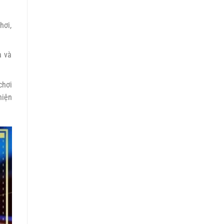
hơi,
a và
chơi
hiện